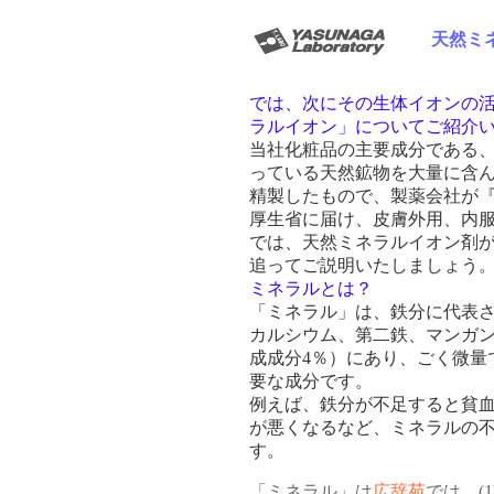
天然ミ
では、次にその生体イオンの
ラルイオン」についてご紹介
当社化粧品の主要成分である
っている天然鉱物を大量に含
精製したもので、製薬会社が
厚生省に届け、皮膚外用、内
では、天然ミネラルイオン剤
追ってご説明いたしましょう
ミネラルとは？
「ミネラル」は、鉄分に代表
カルシウム、第二鉄、マンガ
成成分4％）にあり、ごく微量
要な成分です。
例えば、鉄分が不足すると貧
が悪くなるなど、ミネラルの
す。
「ミネラル」は
広辞苑
では、(