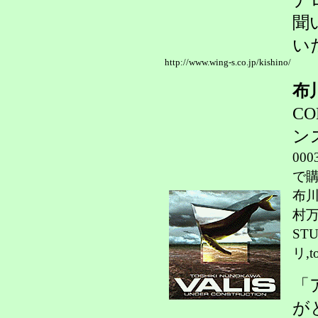
ナ
聞
い
http://www.wing-s.co.jp/kishino/
布
C
ン
00
で
布川
村万作
ST
リ,t
「
が