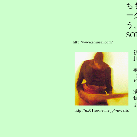
ち
ー
う
S
http://www.shiosai.com/
布
（
1
http://ux01.so-net.ne.jp/~n-valis/