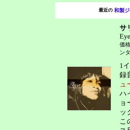
最近の
和製ジ
サ
Eye
価
ンタ
1
録
ュ
ハ
ョ
ッ
こ