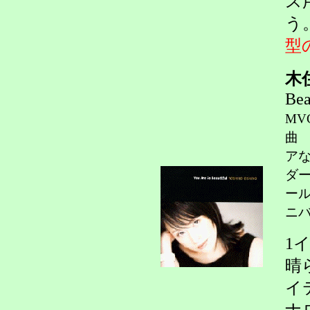
ス
う
型
木
Be
MV
曲
ア
ダ
ー
ニバ
1
晴
イ