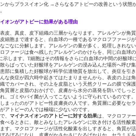
ンからプラスイオン化 →さらなるアトピーの改善という状態
。
イオンがアトピーに効果がある理由
表皮、真皮、皮下組織の三層からなります。アレルゲンが角質
皮細胞まで達すると、白血球の一種であるマクロフファージが
なごなに分解します。アレルゲンの量が多く、処理しきれない
ロファージは食べ残したアレルゲンのかけらを、同じ白血球の
に示します。T細胞はその情報をさらに白血球の中間の好酸球
散らばっていた好酸球をアレルゲンの浸み込んだ場所へ呼び集
患部に集積した好酸球が科学伝達物質を放出して、炎症を引き
んな炎症が四六時中起きてはたまりませんから、表皮の上は角
織でカバーされ、その上を皮脂という天然クリームの膜で保護
角質層と皮脂のおかげで、皮膚から水分の蒸発を防いでしっと
れ、ゴミやバイ菌が入ってこないように守られているのです。
しまったのがアトピー性皮膚炎の人です。角質層に必要なセラ
がアトピーの人では極端に少ないのです。
で、
マイナスイオンのアトピーに対する効果
は、マクロファー
食べるときに、敵とみなしたアレルゲンに吹き付ける活性酸素
ます。マクロファージが活性化酸素を出しすぎると、角質が活
ぼろぼろになり、皮膚がかさかさになるばかりか、セラミドを