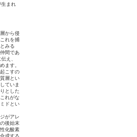
が生まれ
層から侵
これを捕
とみる
仲間であ
に伝え、
めます。
起こすの
質層とい
していま
りとした
これがな
ミドとい
ジがアレ
の後始末
性化酸素
合成する