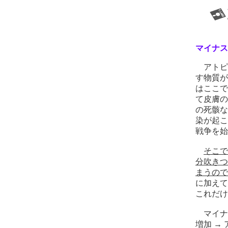
マイナス
アトピ
す物質が
はここで
て皮膚の
の死骸な
染が起こ
戦争を始
そこで
分吹きつ
まうので
に加えて
これだけ
マイナス
増加 →