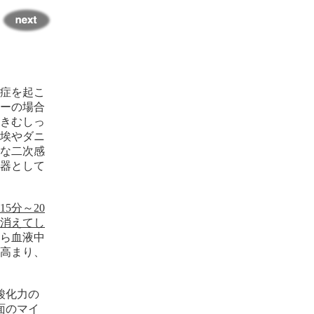
症を起こ
ーの場合
きむしっ
埃やダニ
な二次感
器として
5分～20
消えてし
ら血液中
高まり、
酸化力の
面のマイ