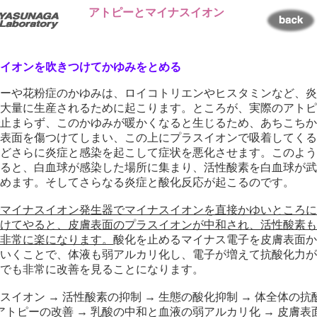
アトピーとマイナスイオン
イオンを吹きつけてかゆみをとめる
ーや花粉症のかゆみは、ロイコトリエンやヒスタミンなど、炎
大量に生産されるために起こります。ところが、実際のアトピ
止まらず、このかゆみが暖かくなると生じるため、あちこちか
表面を傷つけてしまい、この上にプラスイオンで吸着してくる
どさらに炎症と感染を起こして症状を悪化させます。このよう
ると、白血球が感染した場所に集まり、活性酸素を白血球が武
めます。そしてさらなる炎症と酸化反応が起こるのです。
マイナスイオン発生器でマイナスイオンを直接かゆいところに1
けてやると、皮膚表面のプラスイオンが中和され、活性酸素も
非常に楽になります。
酸化を止めるマイナス電子を皮膚表面か
いくことで、体液も弱アルカリ化し、電子が増えて抗酸化力が
でも非常に改善を見ることになります。
イオン → 活性酸素の抑制 → 生態の酸化抑制 → 体全体の抗
 アトピーの改善 → 乳酸の中和と血液の弱アルカリ化 → 皮膚表