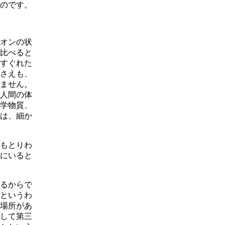
のです。
オンの状
比べると
すぐれた
さえも、
ません。
人間の体
学物質、
は、細か
もとりわ
にいると
るからで
というわ
場所があ
して第三