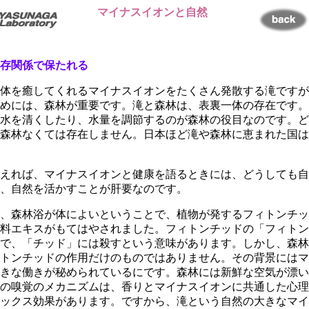
マイナスイオンと自然
存関係で保たれる
体を癒してくれるマイナスイオンをたくさん発散する滝ですが
めには、森林が重要です。滝と森林は、表裏一体の存在です。
水を清くしたり、水量を調節するのが森林の役目なのです。ど
森林なくては存在しません。日本ほど滝や森林に恵まれた国は
えれば、マイナスイオンと健康を語るときには、どうしても自
、自然を活かすことが肝要なのです。
、森林浴が体によいということで、植物が発するフィトンチッ
料エキスがもてはやされました。フィトンチッドの「フィトン
で、「チッド」には殺すという意味があります。しかし、森林
トンチッドの作用だけのものではありません。その背景にはマ
きな働きが秘められているにです。森林には新鮮な空気が漂い
の嗅覚のメカニズムは、香りとマイナスイオンに共通した心理
ックス効果があります。ですから、滝という自然の大きなマイ