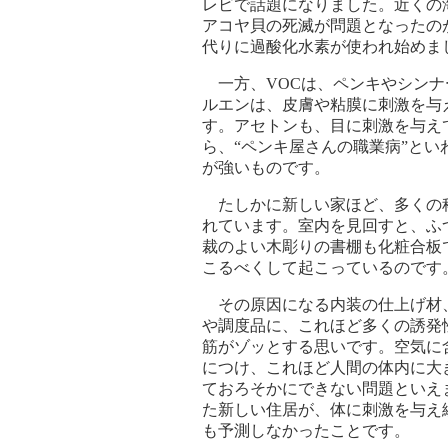
レビで話題になりました。近くの
アコヤ貝の死滅が問題となったの
代りに過酸化水素が使われ始めま
一方、VOCは、ペンキやシンナ
ルエンは、皮膚や粘膜に刺激を与
す。アセトンも、目に刺激を与え
ら、“ペンキ屋さんの職業病”と
が強いものです。
たしかに新しい家ほど、多くの
れています。室内を見回すと、ふ
裁のよい木彫りの書棚も化粧合板
こるべくして起こっているのです
その原因になる内装の仕上げ材
や調度品に、これほど多くの誘発
筋がゾッとする思いです。空気に
につけ、これほど人間の体内に大
ておろそかにできない問題といえ
た新しい住居が、体に刺激を与え
も予測しなかったことです。